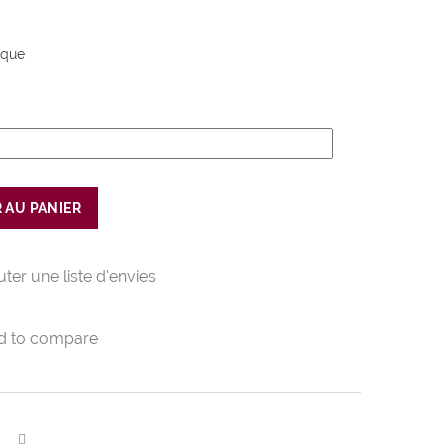
ique
 AU PANIER
uter une liste d'envies
d to compare