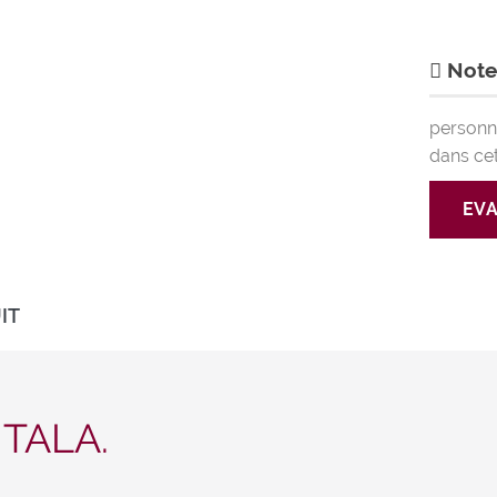
Notes
personne
dans ce
EVA
IT
TALA.