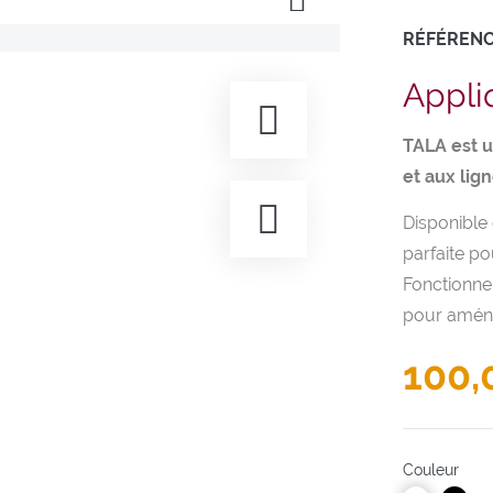
RÉFÉREN
Appli
TALA est 
et aux lig
Disponible 
parfaite po
Fonctionnel
pour aména
100,
Couleur