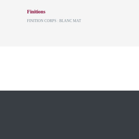
Finitions
FINITION CORPS : BLANC MAT