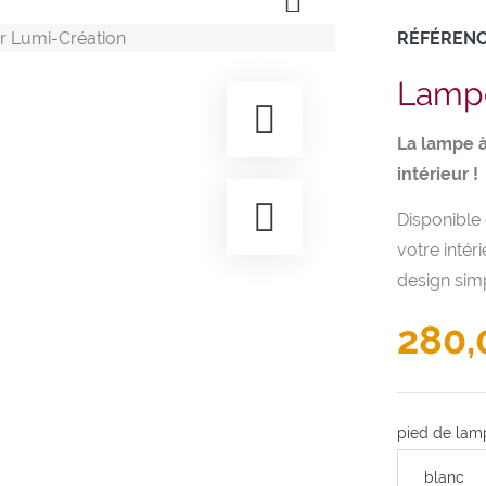
RÉFÉREN
Lampe
La lampe à
intérieur !
Disponible 
votre intér
design simp
280,
pied de lam