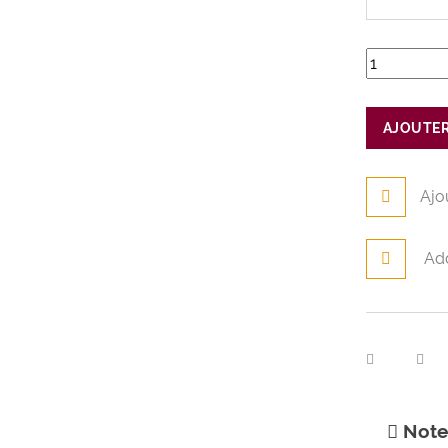
AJOUTER
Ajo
Ad
Notes